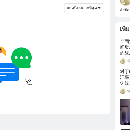
ยอดนิยมมากที่สุด
Actio
เพิ่
全面
间爆
的战
区，
美元
有通
对于
汇率
失效
势欧
增长
已不