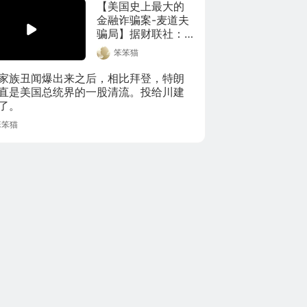
【美国史上最大的
金融诈骗案-麦道夫
骗局】据财联社：
美联社报道，消息
笨笨猫
人士透露，#美国史
上最大庞氏骗局主
家族丑闻爆出来之后，相比拜登，特朗
犯麦道夫死亡#。通
直是美国总统界的一股清流。投给川建
过一则视频带你了
了。
解美国史上最大的
笨笨猫
金融诈骗案-麦道夫
骗局，一场金融诈
骗持续近20年？华
尔街的贪婪全世界
买单。(视频来源:创
异文化社)