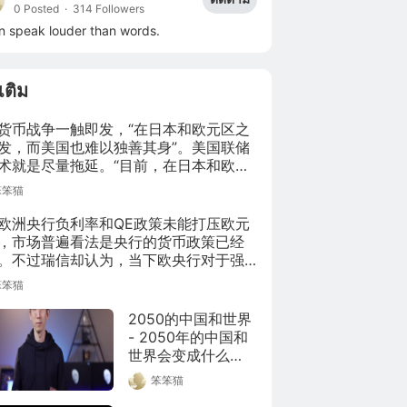
0 Posted
·
314 Followers
n speak louder than words.
มเติม
货币战争一触即发，“在日本和欧元区之
发，而美国也难以独善其身”。美国联储
术就是尽量拖延。“目前，在日本和欧元
有一种看法是美国在欺骗，在人为压低
笨笨猫
——结果是只有美国才有经济增长，才
货膨胀抬头。”
欧洲央行负利率和QE政策未能打压欧元
，市场普遍看法是央行的货币政策已经
。不过瑞信却认为，当下欧央行对于强
元并不会感到过度介意，因欧元区经济
笨笨猫
重心已经从外部转向了内部，弱势欧元
是帮助经济复苏的必要条件。
2050的中国和世界 
- 2050年的中国和
世界会变成什么
样？
笨笨猫