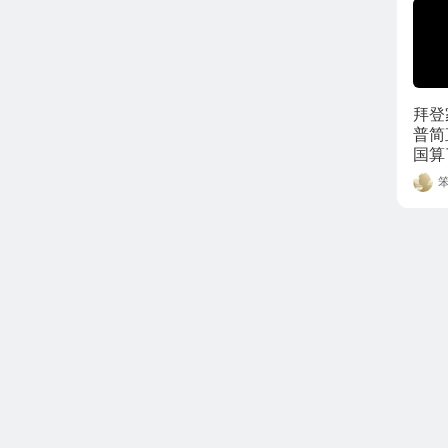
拜登
普简
国算