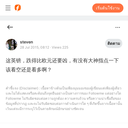
เริ่มต้นใช้งาน
steven
ติดตาม
28 Jul 2015, 08:12
·
Views 225
这英镑，跌得比欧元还要凶，有没有大神指点一下
该看空还是看多啊？
คำชี้แจง (Disclaimer) : เนื้อหาข้างต้นเป็นเพียงมุมมองของผู้เขียนแต่เพียงผู้เดียว
และไม่ได้แสดงหรือสะท้อนถึงจุดยืนอย่างเป็นทางการของ Followme แต่อย่างใด
Followme ไม่รับผิดชอบต่อความถูกต้อง ความครบถ้วน หรือความน่าเชื่อถือของ
ข้อมูลที่ปรากฏ และจะไม่รับผิดชอบต่อการดำเนินการใด ๆ ที่เกิดขึ้นจากเนื้อหานั้น
เว้นแต่จะมีการระบุไว้เป็นลายลักษณ์อักษรอย่างชัดเจน