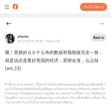
เริ่มต้นใช้งาน
steven
ติดตาม
28 Jul 2015, 08:35
·
Views 220
嗯！英镑的ＧＤＰ公布的数据和预期值完全一致，
就是说还是看好英国的经济，英镑会涨，么么哒
[em_13]
คำชี้แจง (Disclaimer) : เนื้อหาข้างต้นเป็นเพียงมุมมองของผู้เขียนแต่เพียงผู้เดียว
และไม่ได้แสดงหรือสะท้อนถึงจุดยืนอย่างเป็นทางการของ Followme แต่อย่างใด
Followme ไม่รับผิดชอบต่อความถูกต้อง ความครบถ้วน หรือความน่าเชื่อถือของ
ข้อมูลที่ปรากฏ และจะไม่รับผิดชอบต่อการดำเนินการใด ๆ ที่เกิดขึ้นจากเนื้อหานั้น
เว้นแต่จะมีการระบุไว้เป็นลายลักษณ์อักษรอย่างชัดเจน