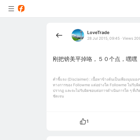
LoveTrade
28 Jul 2015, 09:45
·
Views 20
刚把镑美平掉咯，５０个点，嘿嘿
คำชี้แจง (Disclaimer) : เนื้อหาข้างต้นเป็นเพียงมุมมอง
ทางการของ Followme แต่อย่างใด Followme ไม่รับผิด
ปรากฏ และจะไม่รับผิดชอบต่อการดำเนินการใด ๆ ที่เกิดข
ชัดเจน
1