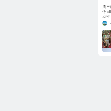
周三
今日
动性
美盘
L
震荡
非农
黄金