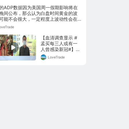
的ADP数据因为美国周一假期影响将在
晚间公布，那么认为白盘时间黄金的波
可能不会很大，一定程度上波动性会在
出现。而黄金技术图表中也表现出现了
oveTrade
选择方向的时候了。因为市场认为本次
数据很大程度会影响加息的进程。所以
【血清调查显示 #
的方向走势会在非农后才会出现。
孟买每三人或有一
人曾感染新冠#】根
据孟买市政府近期
LoveTrade
开展的第三轮血清
调查的结果，抽取
的样本中有36.3% 
新冠抗体检测呈阳
性，这也就意味着
这些人曾经感染过
新冠肺炎。换一句
话说，在孟买，每
三个人当中，可能
就有一个人曾经感
染过。