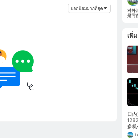
ยอดนิยมมากที่สุด
对外
是亏
易方
เพิ่
日内
12
多机
L