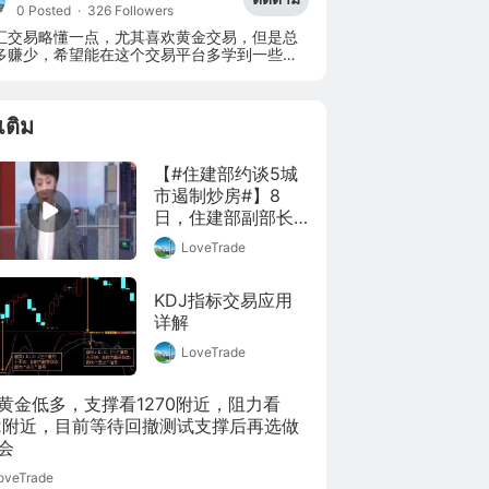
0 Posted
·
326 Followers
汇交易略懂一点，尤其喜欢黄金交易，但是总
多赚少，希望能在这个交易平台多学到一些交
面的知识！
มเติม
【#住建部约谈5城
市遏制炒房#】8
日，住建部副部长
倪虹约谈广州、合
LoveTrade
肥、宁波、东莞、
南通5个城市，要求
KDJ指标交易应用
各城市切实扛起城
详解
市主体责任，确保
实现稳地价、稳房
LoveTrade
价、稳预期目标。
至此，因为房地产
黄金低多，支撑看1270附近，阻力看
调控工作，住建部
82附近，目前等待回撤测试支撑后再选做
今年督导、调研或
会
约谈的城市已达到
13个。
oveTrade