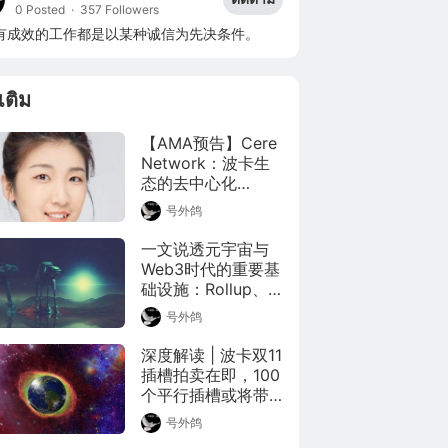
0 Posted
·
357 Followers
有成效的工作都是以某种诚信为先决条件。
มเติม
【AMA预告】Cere 
Network：波卡生
态的去中心化
版“Snowflake”，云
号外鸽
数据平台迎来革新
者
一文说透元宇宙与
Web3时代的重要基
础设施：Rollup、
波卡、Cosmos...
号外鸽
深度解读 | 波卡双11
插槽拍卖在即，100
个平行插槽或将带
来行业无序混乱？
号外鸽