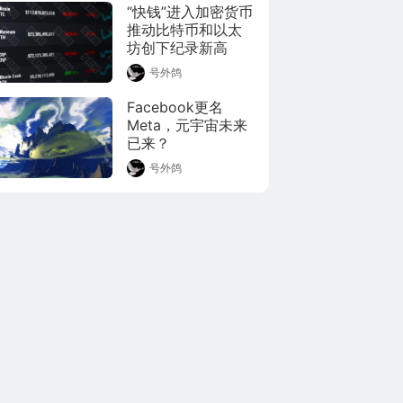
“快钱”进入加密货币 
推动比特币和以太
坊创下纪录新高
号外鸽
Facebook更名
Meta，元宇宙未来
已来？
号外鸽