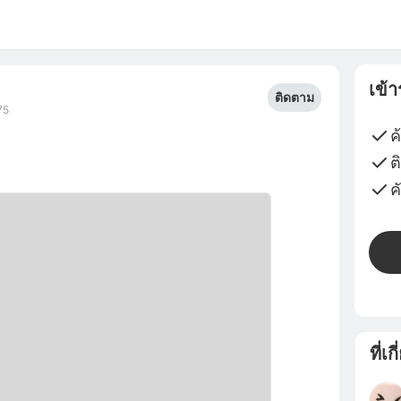
เข้
ติดตาม
75
ค
ต
ค
ที่เก