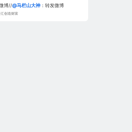
微博//
@马栏山大神
：转发微博
外汇创造财富